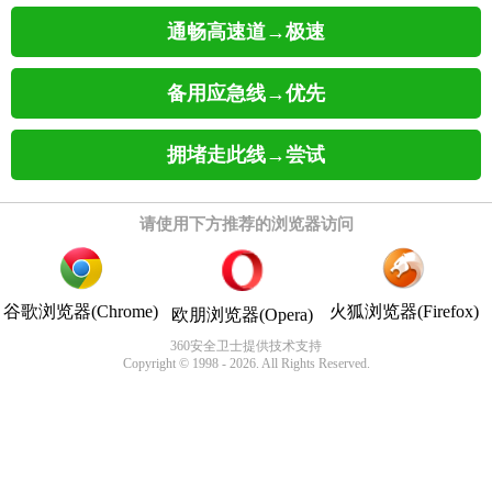
通畅高速道→极速
备用应急线→优先
拥堵走此线→尝试
请使用下方推荐的浏览器访问
谷歌浏览器(Chrome)
火狐浏览器(Firefox)
欧朋浏览器(Opera)
360安全卫士提供技术支持
Copyright © 1998 -
2026. All Rights Reserved.